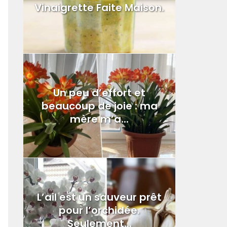
Vinaigrette Faite Maison.
Un peu d’effort et
beaucoup de joie : ma
mère m’a...
L’ail est un sauveur prêt
pour l’orchidée.
Seulement...