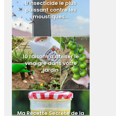
L’insecticide le plus
puissant contre les
moustiques...
10 raisons d’utiliser le
vinaigre dans votre
jardin
Ma Recette Secrète de la