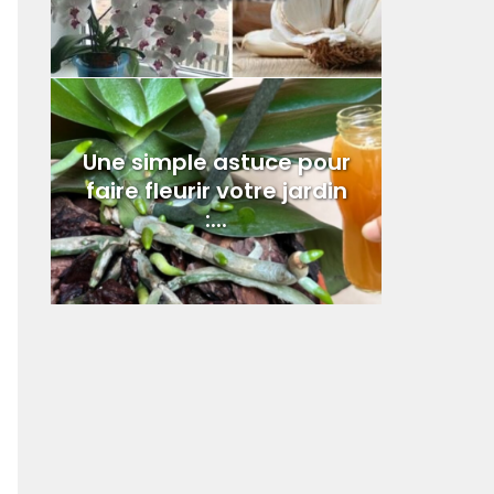
Une simple astuce pour
faire fleurir votre jardin
:...