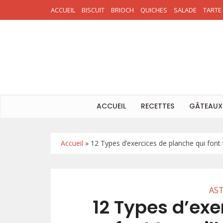
ACCUEIL
BISCUIT
BRIOCH
QUICHES
SALADE
TARTE
ACCUEIL
RECETTES
GÂTEAUX
Accueil
»
12 Types d’exercices de planche qui font t
AST
12 Types d’exe