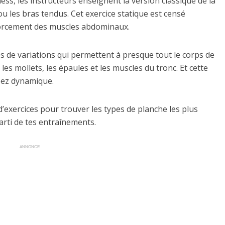
ess, les instructeurs enseignent la version classique de la
u les bras tendus. Cet exercice statique est censé
nforcement des muscles abdominaux.
nes de variations qui permettent à presque tout le corps de
, les mollets, les épaules et les muscles du tronc. Et cette
sez dynamique.
’exercices pour trouver les types de planche les plus
 parti de tes entraînements.
ANNONCE