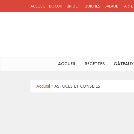
ACCUEIL
BISCUIT
BRIOCH
QUICHES
SALADE
TARTE
ACCUEIL
RECETTES
GÂTEAUX
Accueil
»
ASTUCES ET CONSEILS