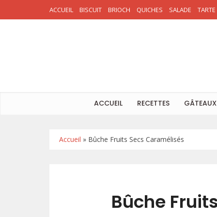
ACCUEIL
BISCUIT
BRIOCH
QUICHES
SALADE
TARTE
ACCUEIL
RECETTES
GÂTEAUX
Accueil
»
Bûche Fruits Secs Caramélisés
Bûche Fruit