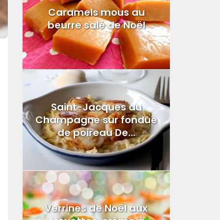
Caramels mous au
beurre salé de Noël
Saint-Jacques au
Champagne sur fondue
de poireau De...
Verrines de Noël aux