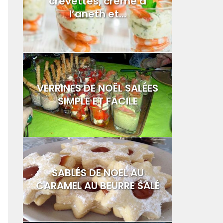
crevettes, crème à
l’aneth et...
VERRINES DE NOËL SALÉES
SIMPLE ET FACILE
SABLÉS DE NOEL AU
CARAMEL AU BEURRE SALÉ