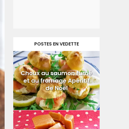
POSTES EN VEDETTE
Choux au saumon fumé
et au fromage Apéritif
de Noël