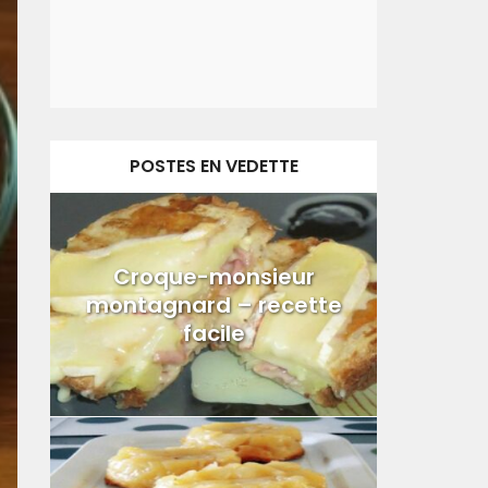
POSTES EN VEDETTE
Croque-monsieur
montagnard – recette
facile