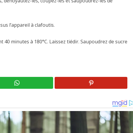
ts, dénoyautez-les, coupez-les et saupoudrez-les de
us l’appareil à clafoutis.
nt 40 minutes à 180°C. Laissez tiédir. Saupoudrez de sucre