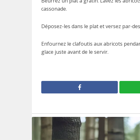
Beurrez un plat à gratin. Lavez les abrico
cassonade.
Déposez-les dans le plat et versez par-dess
Enfournez le clafoutis aux abricots penda
glace juste avant de le servir.