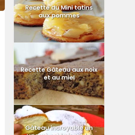
Recette du Mini tatins
aux pommes
Recette Gâteau aux noix
et au miel
Gâteau incroyable un