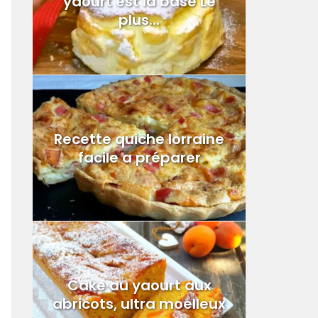
yaourt est la base Le
plus...
Recette quiche lorraine
facile a préparer
Cake au yaourt aux
abricots, ultra moelleux