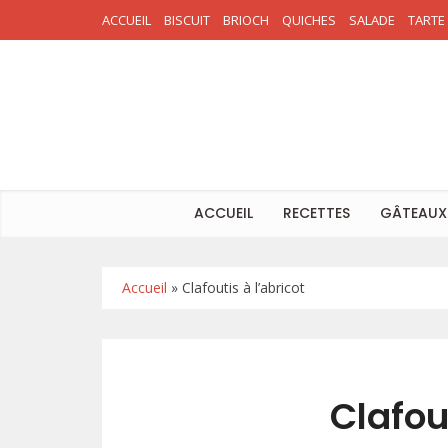
ACCUEIL
BISCUIT
BRIOCH
QUICHES
SALADE
TARTE
ACCUEIL
RECETTES
GÂTEAUX
Accueil
»
Clafoutis à l’abricot
Clafout