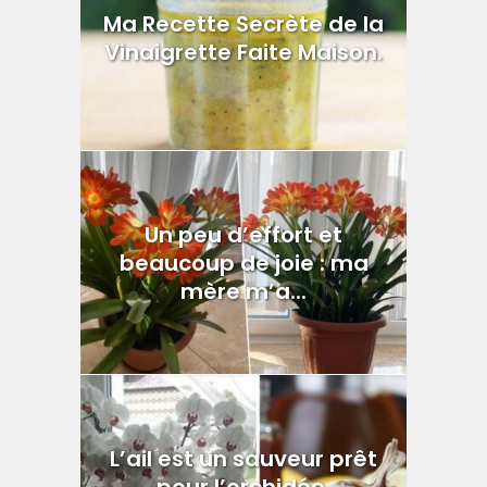
Ma Recette Secrète de la
Vinaigrette Faite Maison.
Un peu d’effort et
beaucoup de joie : ma
mère m’a...
L’ail est un sauveur prêt
pour l’orchidée.