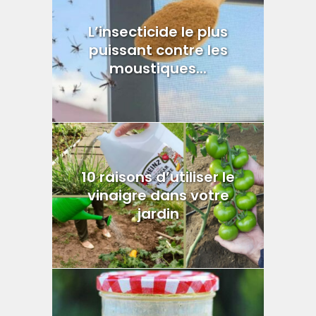
L’insecticide le plus
puissant contre les
moustiques...
10 raisons d’utiliser le
vinaigre dans votre
jardin