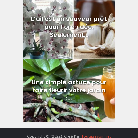
L’ail est un sauveur prêt
pour l’orchidée.
Seulement...
Une simple astuce pour
faire fleurir votre jardin
:...
Copyright © {2022}. Créé Par
Toutasavoir.net