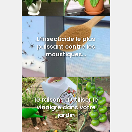
L’insecticide le plus
puissant contre les
moustiques...
10 raisons d’utiliser le
vinaigre dans votre
jardin