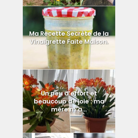
Ma Recette Secrète de la
Vinaigrette Faite Maison.
Un peu d’effort et
beaucoup de joie : ma
mère m’a...