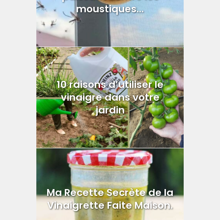
moustiques...
10 raisons d’utiliser le
vinaigre dans votre
jardin
Ma Recette Secrète de la
Vinaigrette Faite Maison.