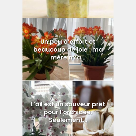
Un peu d’effort et
beaucoup de joie : ma
mère m’a...
L’ail est un sauveur prêt
pour l’orchidée.
Seulement...