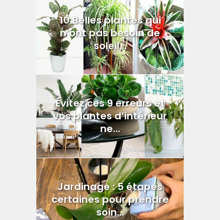
10 Belles plantes qui
n’ont pas besoin de
soleil...
Évitez ces 9 erreurs et
vos plantes d’intérieur
ne...
Jardinage : 5 étapes
certaines pour prendre
soin...