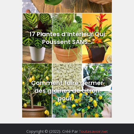
17 Plantes d’Intérieur Qui
Poussent SANS...
Comment faire germer
des graines de citron
pour...
Copyright © {2022}. Créé Par
Toutasavoir.net