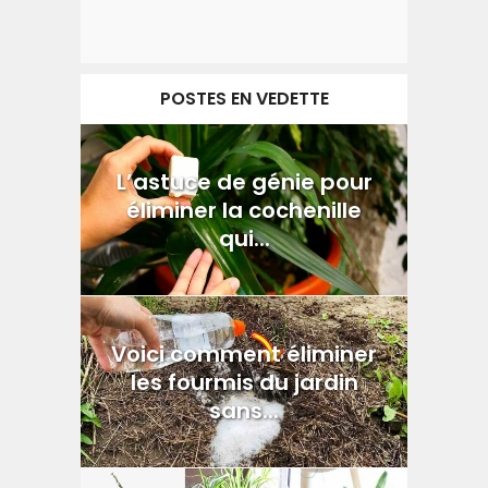
POSTES EN VEDETTE
L’astuce de génie pour
éliminer la cochenille
qui...
Voici comment éliminer
les fourmis du jardin
sans...