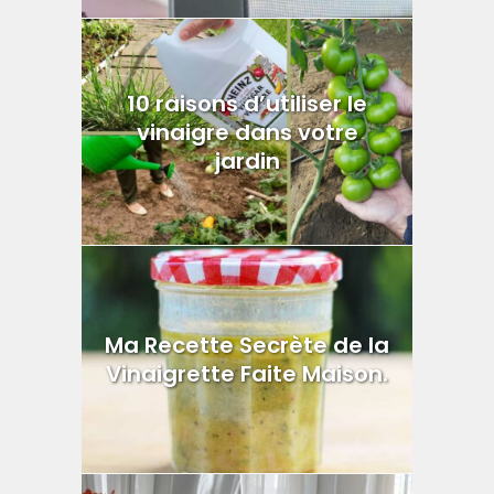
10 raisons d’utiliser le
vinaigre dans votre
jardin
Ma Recette Secrète de la
Vinaigrette Faite Maison.