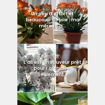
Un peu d’effort et
beaucoup de joie : ma
mère m’a...
L’ail est un sauveur prêt
pour l’orchidée.
Seulement...