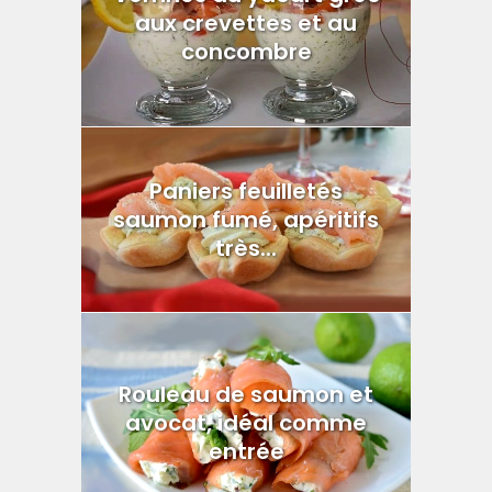
aux crevettes et au
concombre
Paniers feuilletés
saumon fumé, apéritifs
très...
Rouleau de saumon et
avocat, idéal comme
entrée