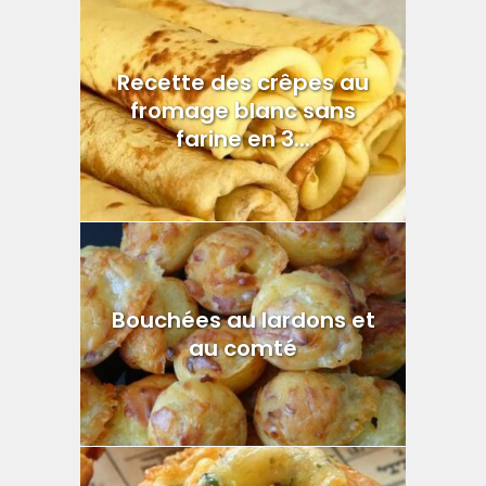
Recette des crêpes au
fromage blanc sans
farine en 3...
Bouchées au lardons et
au comté