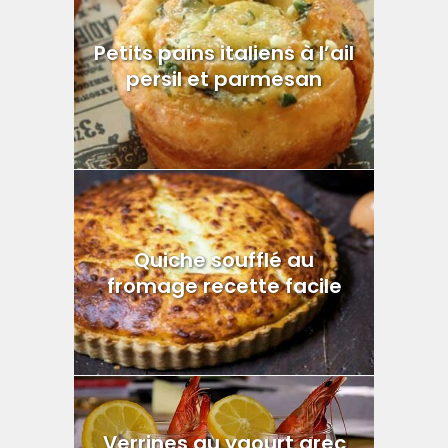
Petits pains italiens à l’ail
persil et parmesan
Quiche soufflé au
fromage recette facile
Verrines au yaourt grec