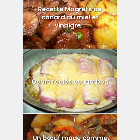
Recette Magrets de
canard au miel et
vinaigre...
Oeufs roulés au jambon
Un bœuf mode comme