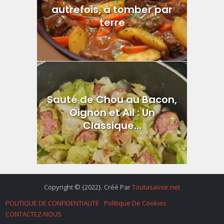
autrefois, à tomber par
terre
Sauté de Chou au Bacon,
Oignon et Ail : Un
Classique...
Copyright © {2022}. Créé Par
Toutasavoir.net
POLITIQUE DE CONFIDENTIALITÉ
Politique De Cookies
CONTACTEZ-NOUS