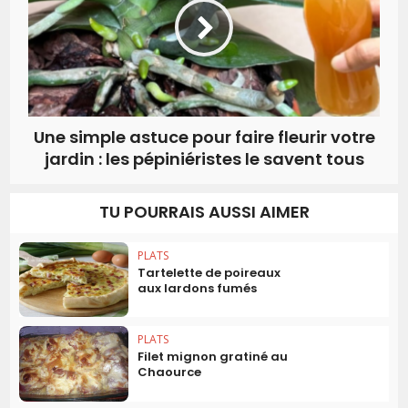
Une simple astuce pour faire fleurir votre
jardin : les pépiniéristes le savent tous
TU POURRAIS AUSSI AIMER
PLATS
Tartelette de poireaux
aux lardons fumés
PLATS
Filet mignon gratiné au
Chaource