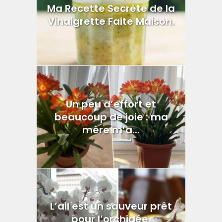
Ma Recette Secrète de la
Vinaigrette Faite Maison.
Un peu d’effort et
beaucoup de joie : ma
mère m’a...
L’ail est un sauveur prêt
pour l’orchidée.