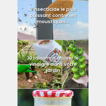
L’insecticide le plus
puissant contre les
moustiques...
10 raisons d’utiliser le
vinaigre dans votre
jardin