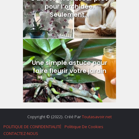
pour l’orchidée.
Seulement...
Une simple astuce pour
faire fleurir votre jardin
:...
Copyright © {2022}. Créé Par
Toutasavoir.net
POLITIQUE DE CONFIDENTIALITÉ
Politique De Cookies
CONTACTEZ-NOUS