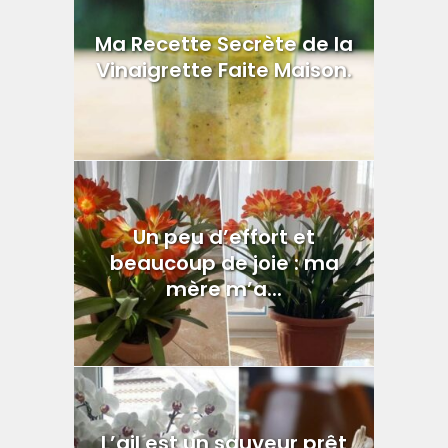
Ma Recette Secrète de la
Vinaigrette Faite Maison.
Un peu d’effort et
beaucoup de joie : ma
mère m’a...
L’ail est un sauveur prêt