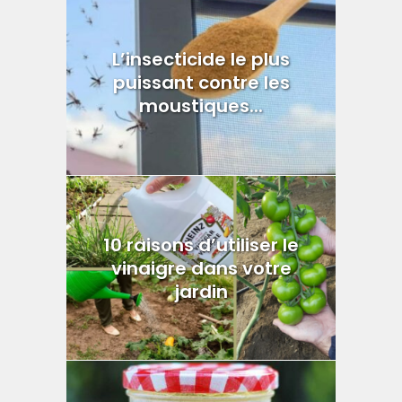
L’insecticide le plus
puissant contre les
moustiques...
10 raisons d’utiliser le
vinaigre dans votre
jardin