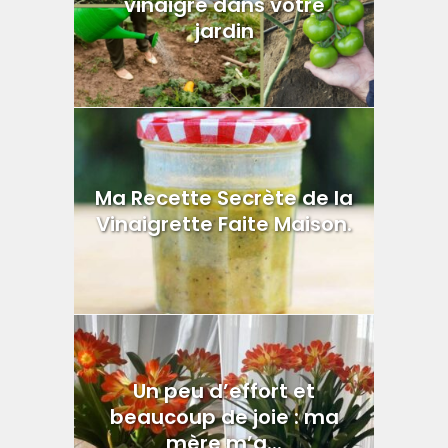
vinaigre dans votre
jardin
Ma Recette Secrète de la
Vinaigrette Faite Maison.
Un peu d’effort et
beaucoup de joie : ma
mère m’a...