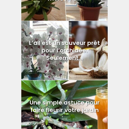
L’ail est un sauveur prêt
pour l’orchidée.
Seulement...
Une simple astuce pour
faire fleurir votre jardin
:...