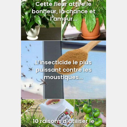
Cette fleur attire le
bonheur, la chance et
l’amour...
L’insecticide le plus
puissant contre les
moustiques...
10 raisons d’utiliser le