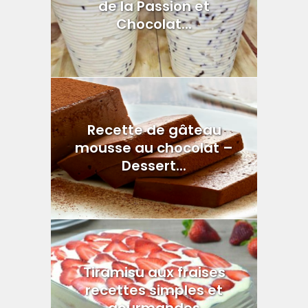
de la Passion et
Chocolat...
Recette de gâteau
mousse au chocolat –
Dessert...
Tiramisu aux fraises
recettes simples et
gourmandes