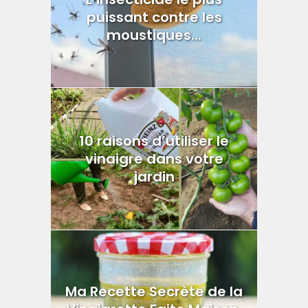
puissant contre les
moustiques...
10 raisons d’utiliser le
vinaigre dans votre
jardin
Ma Recette Secrète de la