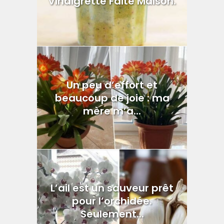
Vinaigrette Faite Maison.
Un peu d’effort et
beaucoup de joie : ma
mère m’a...
L’ail est un sauveur prêt
pour l’orchidée.
Seulement...