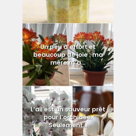
Un peu d’effort et
beaucoup de joie : ma
mère m’a...
L’ail est un sauveur prêt
pour l’orchidée.
Seulement...