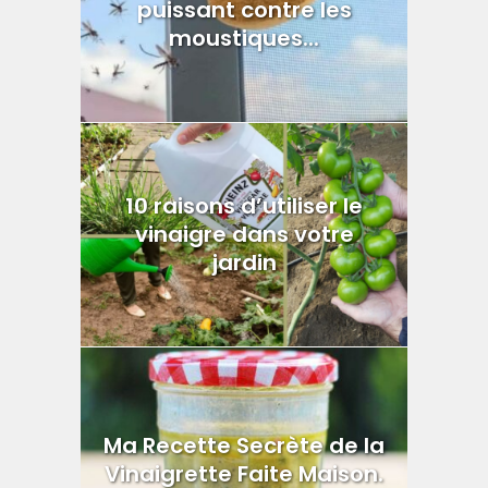
puissant contre les
moustiques...
10 raisons d’utiliser le
vinaigre dans votre
jardin
Ma Recette Secrète de la
Vinaigrette Faite Maison.