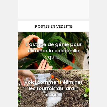
POSTES EN VEDETTE
L’astuce de génie pour
éliminer la cochenille
qui...
Voici comment éliminer
les fourmis du jardin
sans...