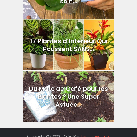
soin...
17 Plantes d’Intérieur Qui
Poussent SANS...
Du Marc de Café pour les
Plantes ? Une Super
Astuce...
Copyright © {2022}. Créé Par
Toutasavoir.net