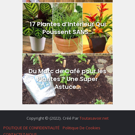
17 Plantes d’Intérieur Qui
Poussent SANS...
Du Marc de Café pour les
Plantes ? Une Super
Astuce...
Copyright © {2022}. Créé Par
Toutasavoir.net
POLITIQUE DE CONFIDENTIALITÉ
Politique De Cookies
CONTACTEZ-NOUS