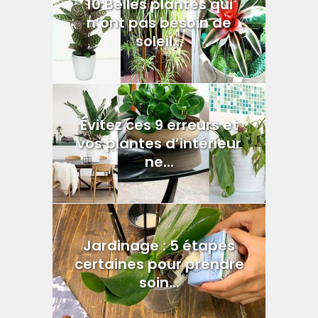
10 Belles plantes qui
n’ont pas besoin de
soleil...
Évitez ces 9 erreurs et
vos plantes d’intérieur
ne...
Jardinage : 5 étapes
certaines pour prendre
soin...