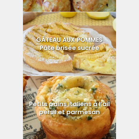
GÂTEAU AUX POMMES
Pâte brisée sucrée
Petits pains italiens à l’ail
persil et parmesan