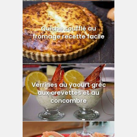
Quiche soufflé au
fromage recette facile
Verrines au yaourt grec
aux crevettes et au
concombre