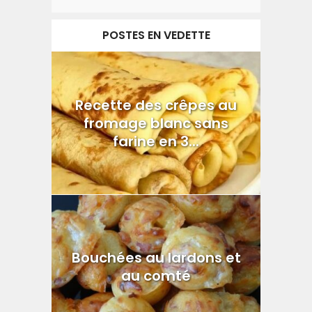
POSTES EN VEDETTE
Recette des crêpes au
fromage blanc sans
farine en 3...
Bouchées au lardons et
au comté