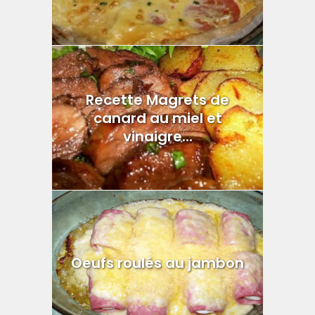
Recette Magrets de
canard au miel et
vinaigre...
Oeufs roulés au jambon