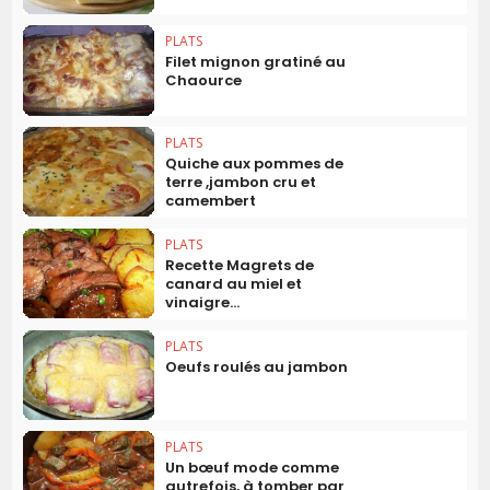
PLATS
Filet mignon gratiné au
Chaource
PLATS
Quiche aux pommes de
terre ,jambon cru et
camembert
PLATS
Recette Magrets de
canard au miel et
vinaigre...
PLATS
Oeufs roulés au jambon
PLATS
Un bœuf mode comme
autrefois, à tomber par