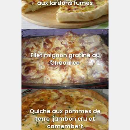
aux lardons fumés
Filet mignon gratiné au
Chaource
Quiche aux pommes de
terre ,jambon cru et
camembert