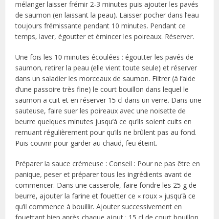
mélanger laisser frémir 2-3 minutes puis ajouter les pavés
de saumon (en laissant la peau). Laisser pocher dans l’eau
toujours frémissante pendant 10 minutes. Pendant ce
temps, laver, égoutter et émincer les poireaux. Réserver.
Une fois les 10 minutes écoulées : égoutter les pavés de
saumon, retirer la peau (elle vient toute seule) et réserver
dans un saladier les morceaux de saumon. Filtrer (à l’aide
d’une passoire très fine) le court bouillon dans lequel le
saumon a cuit et en réserver 15 cl dans un verre. Dans une
sauteuse, faire suer les poireaux avec une noisette de
beurre quelques minutes jusqu’à ce qu’ils soient cuits en
remuant régulièrement pour qu’ils ne brûlent pas au fond.
Puis couvrir pour garder au chaud, feu éteint.
Préparer la sauce crémeuse : Conseil : Pour ne pas être en
panique, peser et préparer tous les ingrédients avant de
commencer. Dans une casserole, faire fondre les 25 g de
beurre, ajouter la farine et fouetter ce « roux » jusqu’à ce
qu’il commence à bouillir. Ajouter successivement en
fouettant bien après chaque ajout : 15 cl de court bouillon