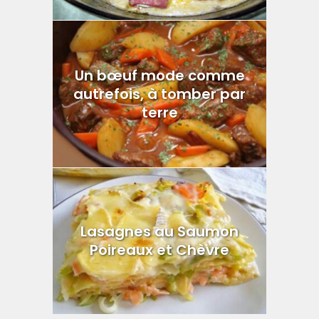
Un bœuf mode comme
autrefois, à tomber par
terre
Lasagnes au Saumon
Poireaux et Chèvre