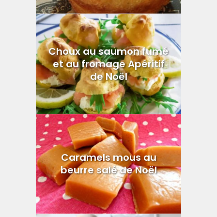
Choux au saumon fumé
et au fromage Apéritif
de Noël
Caramels mous au
beurre salé de Noël