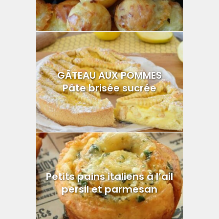
GÂTEAU AUX POMMES
Pâte brisée sucrée
Petits pains italiens à l’ail
persil et parmesan