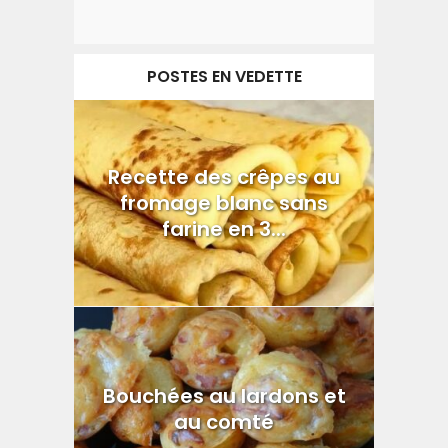
POSTES EN VEDETTE
Recette des crêpes au
fromage blanc sans
farine en 3...
Bouchées au lardons et
au comté