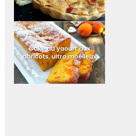
Cake au yaourt aux
abricots, ultra moelleux