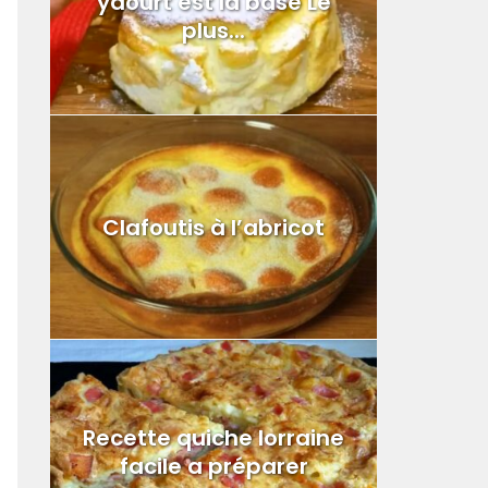
yaourt est la base Le
plus...
Clafoutis à l’abricot
Recette quiche lorraine
facile a préparer