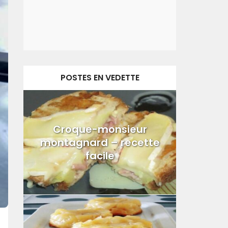
POSTES EN VEDETTE
Croque-monsieur
montagnard – recette
facile