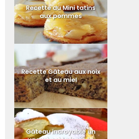
Recette du Mini tatins
aux pommes
Recette Gâteau aux noix
et au miel
Gâteau incroyable un