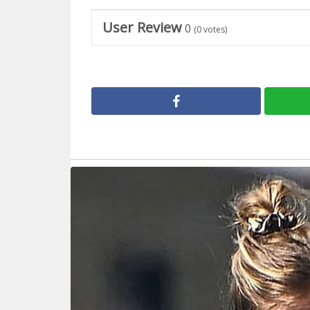
User Review
0
(
0
votes)