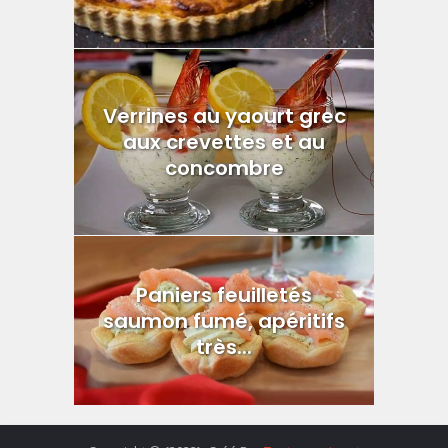
Verrines au yaourt grec
aux crevettes et au
concombre
Paniers feuilletés
saumon fumé, apéritifs
très...