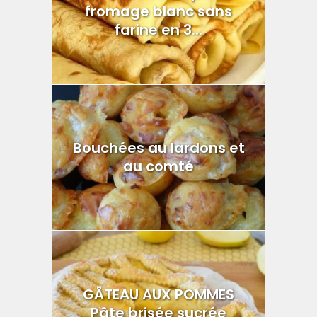
fromage blanc sans
farine en 3...
Bouchées au lardons et
au comté
GÂTEAU AUX POMMES
Pâte brisée sucrée