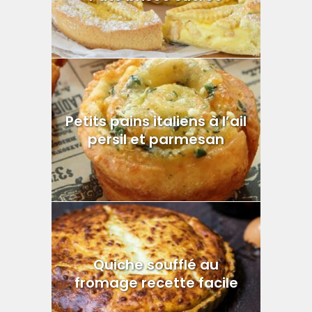
Petits pains italiens à l’ail
persil et parmesan
Quiche soufflé au
fromage recette facile