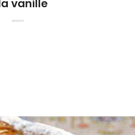
la vanille
ANNONCE