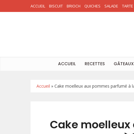
ACCUEIL
BISCUIT
BRIOCH
QUICHES
SALADE
TARTE
ACCUEIL
RECETTES
GÂTEAUX
Accueil
»
Cake moelleux aux pommes parfumé à la 
Cake moelleux