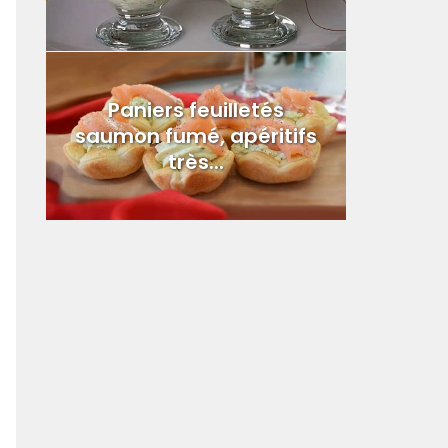
Paniers feuilletés
saumon fumé, apéritifs
très...