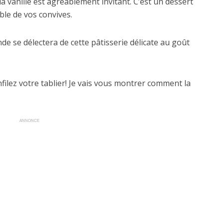
vanille est agréablement invitant. C’est un dessert
mble de vos convives.
e se délectera de cette pâtisserie délicate au goût
nfilez votre tablier! Je vais vous montrer comment la
ANNONCE