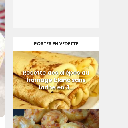
POSTES EN VEDETTE
Recette des crêpes au
fromage blanc sans
farine en 3...