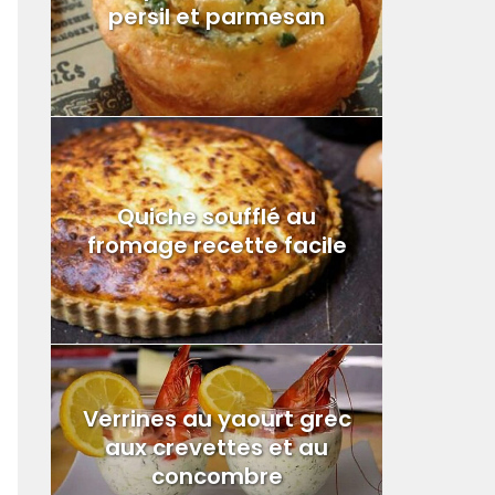
persil et parmesan
Quiche soufflé au
fromage recette facile
Verrines au yaourt grec
aux crevettes et au
concombre