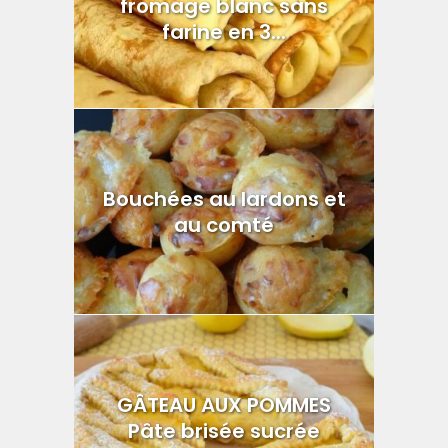
fromage blanc sans
farine en 3...
Bouchées au lardons et
au comté
GÂTEAU AUX POMMES
Pâte brisée sucrée