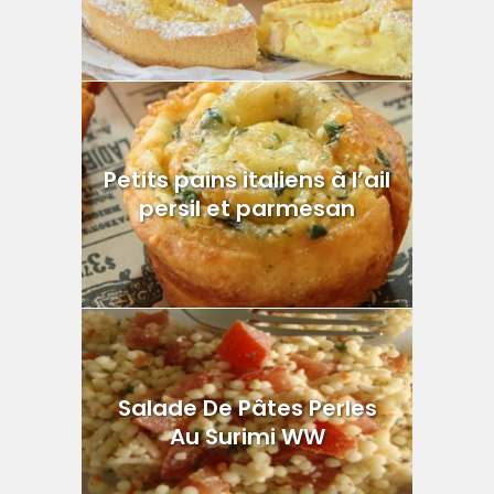
Petits pains italiens à l’ail
persil et parmesan
Salade De Pâtes Perles
Au Surimi WW