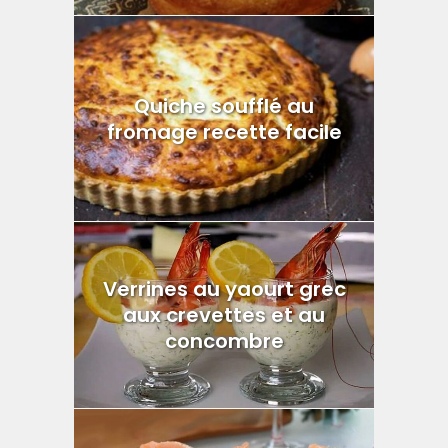
Quiche soufflé au
fromage recette facile
Verrines au yaourt grec
aux crevettes et au
concombre