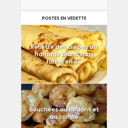
POSTES EN VEDETTE
Recette des crêpes au
fromage blanc sans
farine en 3...
Bouchées au lardons et
au comté