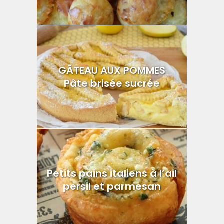
GÂTEAU AUX POMMES
Pâte brisée sucrée
Petits pains italiens à l’ail
persil et parmesan