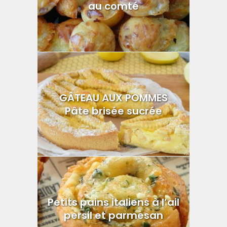
au comté
GÂTEAU AUX POMMES
Pâte brisée sucrée
Petits pains italiens à l’ail
persil et parmesan