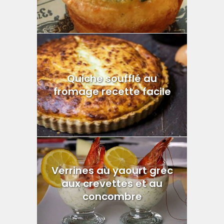
Quiche soufflé au
fromage recette facile
Verrines au yaourt grec
aux crevettes et au
concombre