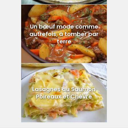
Un bœuf mode comme
autrefois, à tomber par
terre
Lasagnes au Saumon
Poireaux et Chèvre