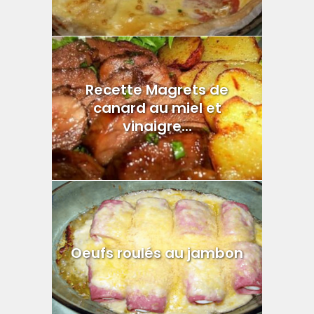
Recette Magrets de
canard au miel et
vinaigre...
Oeufs roulés au jambon