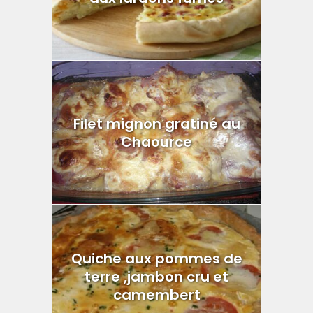
Filet mignon gratiné au
Chaource
Quiche aux pommes de
terre ,jambon cru et
camembert