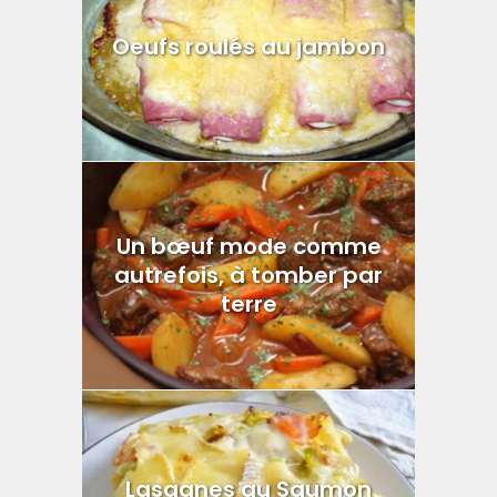
Oeufs roulés au jambon
Un bœuf mode comme
autrefois, à tomber par
terre
Lasagnes au Saumon