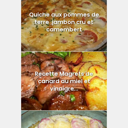
Quiche aux pommes de
terre ,jambon cru et
camembert
Recette Magrets de
canard au miel et
vinaigre...