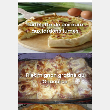
Tartelette de poireaux
aux lardons fumés
Filet mignon gratiné au
Chaource