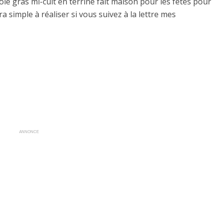
Foie gras mi-cuit en terrine fait maison pour les fêtes pour
 simple à réaliser si vous suivez à la lettre mes
ANNONCE