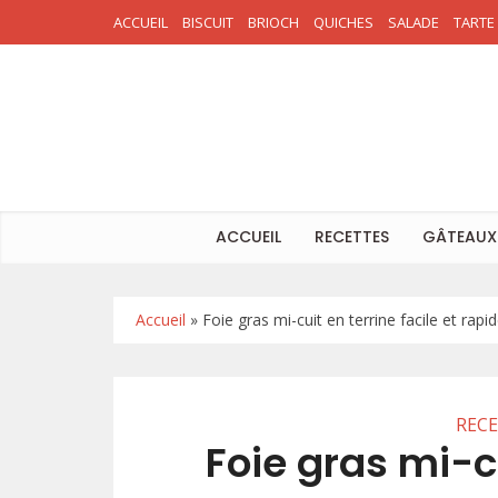
ACCUEIL
BISCUIT
BRIOCH
QUICHES
SALADE
TARTE
ACCUEIL
RECETTES
GÂTEAUX
Accueil
»
Foie gras mi-cuit en terrine facile et rapi
REC
Foie gras mi-cu