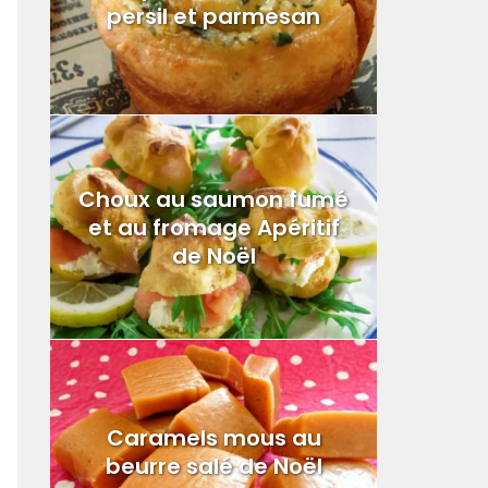
persil et parmesan
Choux au saumon fumé
et au fromage Apéritif
de Noël
Caramels mous au
beurre salé de Noël