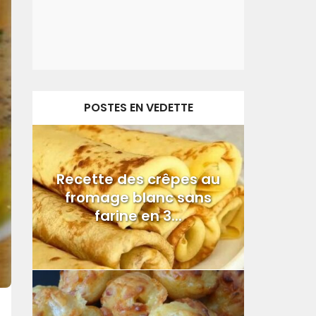
POSTES EN VEDETTE
Recette des crêpes au
fromage blanc sans
farine en 3...