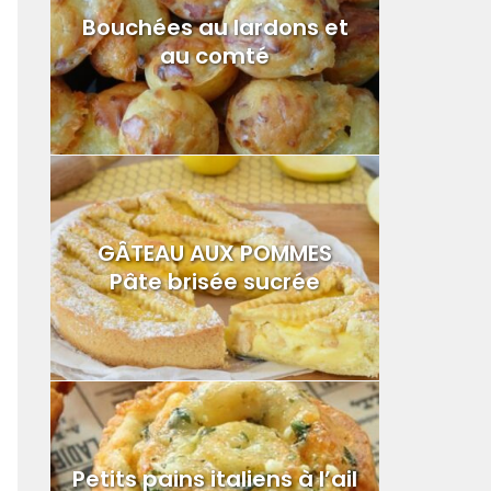
Bouchées au lardons et
au comté
GÂTEAU AUX POMMES
Pâte brisée sucrée
Petits pains italiens à l’ail