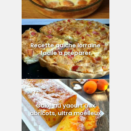
Recette quiche lorraine
facile a préparer
Cake au yaourt aux
abricots, ultra moelleux