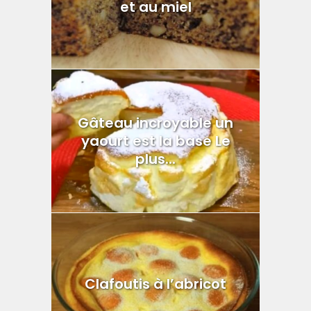
et au miel
Gâteau incroyable un
yaourt est la base Le
plus...
Clafoutis à l’abricot