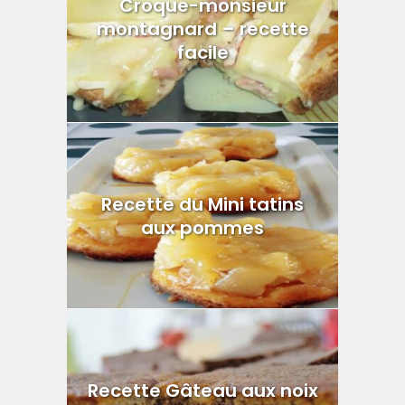
Croque-monsieur
montagnard – recette
facile
Recette du Mini tatins
aux pommes
Recette Gâteau aux noix