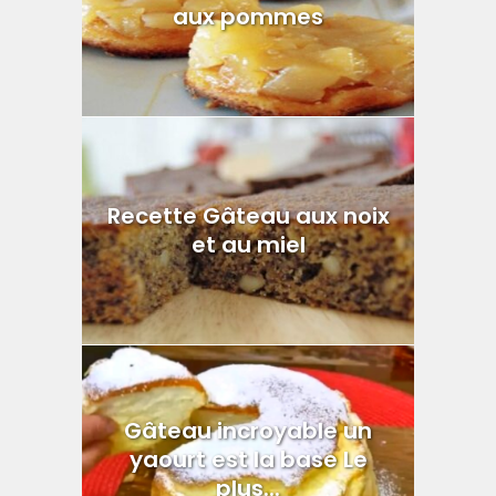
aux pommes
Recette Gâteau aux noix
et au miel
Gâteau incroyable un
yaourt est la base Le
plus...