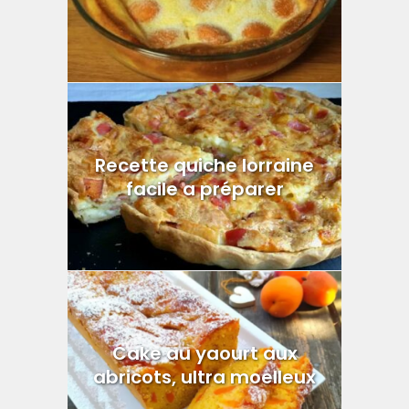
Recette quiche lorraine
facile a préparer
Cake au yaourt aux
abricots, ultra moelleux