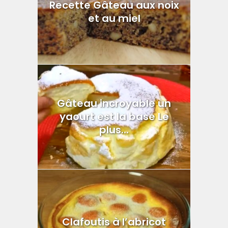
Recette Gâteau aux noix
et au miel
Gâteau incroyable un
yaourt est la base Le
plus...
Clafoutis à l’abricot