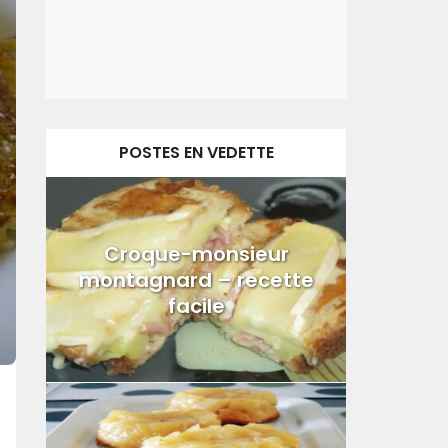
POSTES EN VEDETTE
Croque-monsieur
montagnard – recette
facile