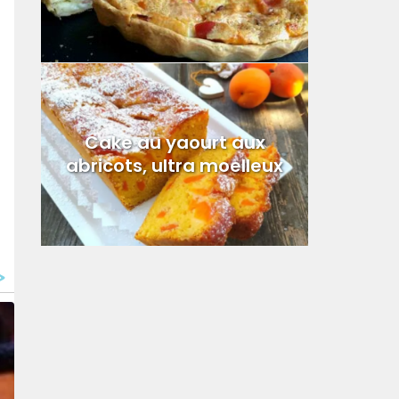
Cake au yaourt aux
abricots, ultra moelleux