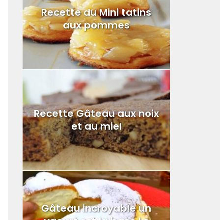
Recette du Mini tatins
aux pommes
Recette Gâteau aux noix
et au miel
Gâteau incroyable un