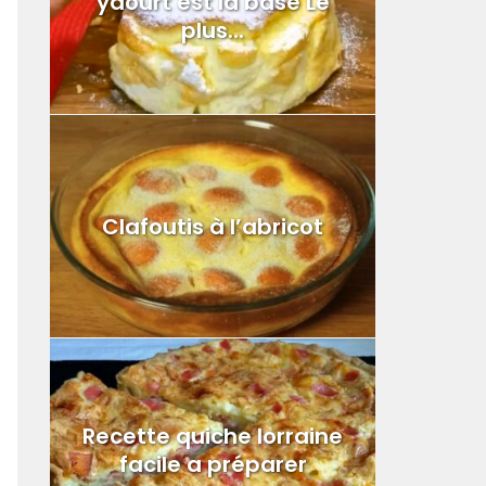
yaourt est la base Le
plus...
Clafoutis à l’abricot
Recette quiche lorraine
facile a préparer