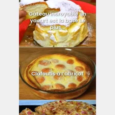
Gâteau incroyable un
yaourt est la base Le
plus...
Clafoutis à l’abricot