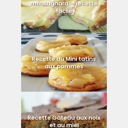
montagnard – recette
facile
Recette du Mini tatins
aux pommes
Recette Gâteau aux noix
et au miel