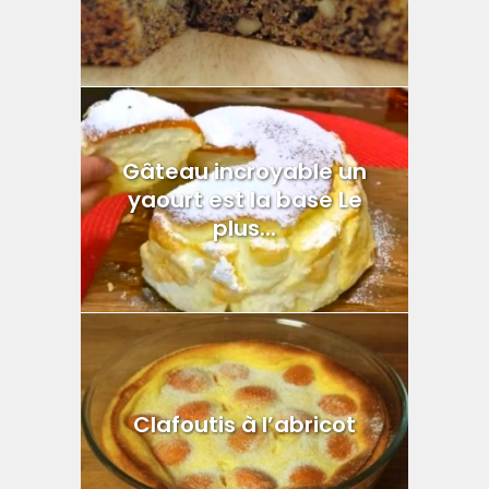
Gâteau incroyable un
yaourt est la base Le
plus...
Clafoutis à l’abricot