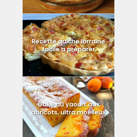
Recette quiche lorraine
facile a préparer
Cake au yaourt aux
abricots, ultra moelleux