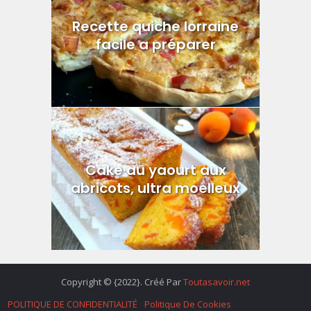
Recette quiche lorraine
facile a préparer
Cake au yaourt aux
abricots, ultra moelleux
Copyright © {2022}. Créé Par
Toutasavoir.net
POLITIQUE DE CONFIDENTIALITÉ
Politique De Cookies