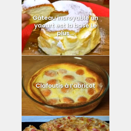
Gâteau incroyable un
yaourt est la base Le
plus...
Clafoutis à l’abricot