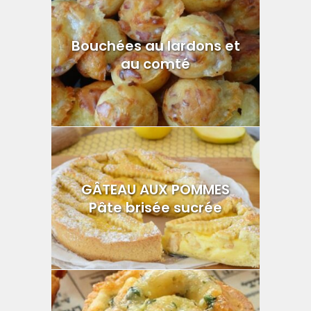
Bouchées au lardons et
au comté
GÂTEAU AUX POMMES
Pâte brisée sucrée