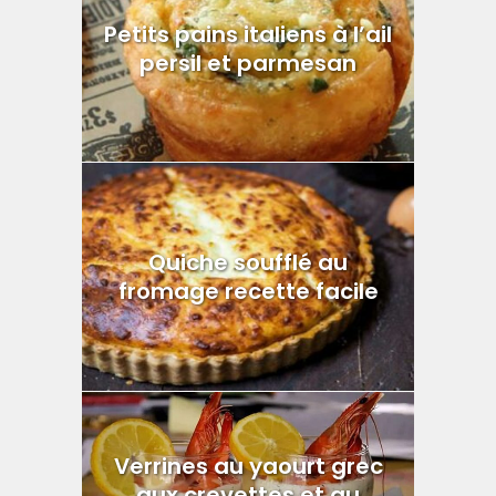
Petits pains italiens à l’ail
persil et parmesan
Quiche soufflé au
fromage recette facile
Verrines au yaourt grec
aux crevettes et au