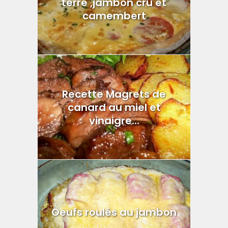
terre ,jambon cru et
camembert
Recette Magrets de
canard au miel et
vinaigre...
Oeufs roulés au jambon