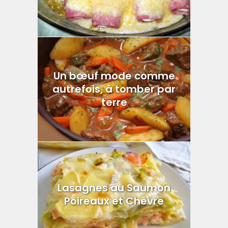
Un bœuf mode comme
autrefois, à tomber par
terre
Lasagnes au Saumon
Poireaux et Chèvre