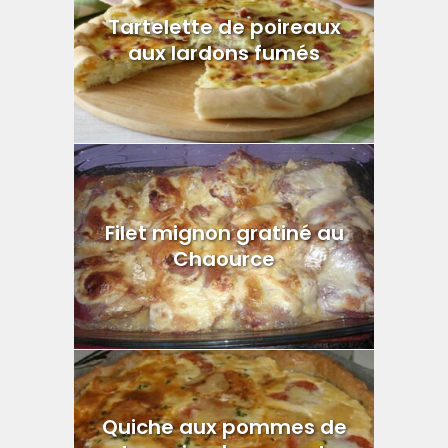
Tartelette de poireaux
aux lardons fumés
Filet mignon gratiné au
Chaource
Quiche aux pommes de