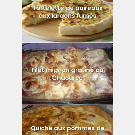
Tartelette de poireaux
aux lardons fumés
Filet mignon gratiné au
Chaource
Quiche aux pommes de