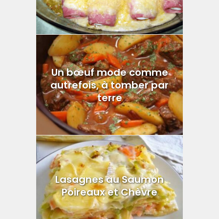
Un bœuf mode comme
autrefois, à tomber par
terre
Lasagnes au Saumon
Poireaux et Chèvre