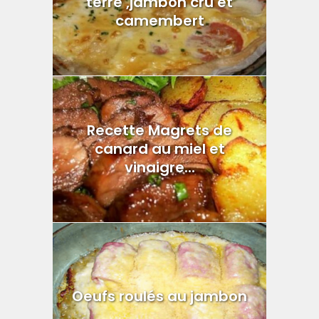
terre ,jambon cru et
camembert
Recette Magrets de
canard au miel et
vinaigre...
Oeufs roulés au jambon