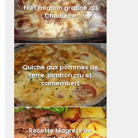
Filet mignon gratiné au
Chaource
Quiche aux pommes de
terre ,jambon cru et
camembert
Recette Magrets de