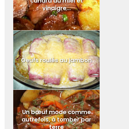
canard au miel et
vinaigre...
Oeufs roulés au jambon
Un bœuf mode comme
autrefois, à tomber par
terre