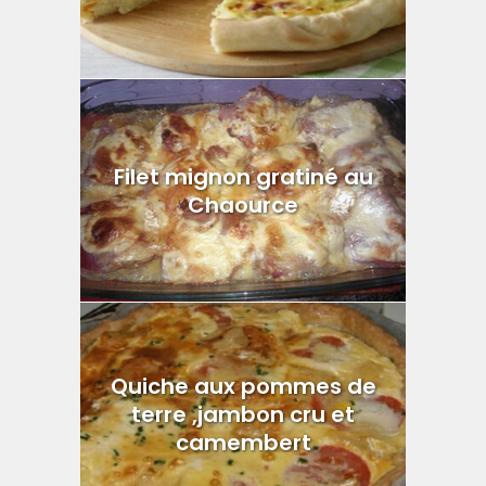
Filet mignon gratiné au
Chaource
Quiche aux pommes de
terre ,jambon cru et
camembert