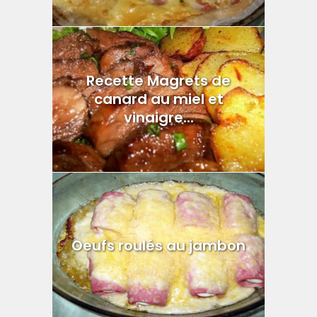
Recette Magrets de
canard au miel et
vinaigre...
Oeufs roulés au jambon