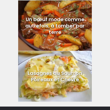
Un bœuf mode comme
autrefois, à tomber par
terre
Lasagnes au Saumon
Poireaux et Chèvre