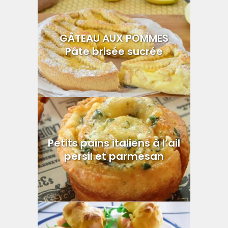
GÂTEAU AUX POMMES
Pâte brisée sucrée
Petits pains italiens à l’ail
persil et parmesan