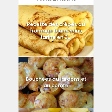
Recette des crêpes au
fromage blanc sans
farine en 3...
Bouchées au lardons et
au comté