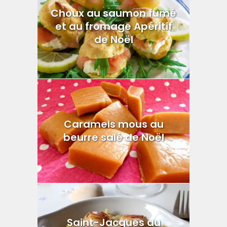
Choux au saumon fumé
et au fromage Apéritif
de Noël
Caramels mous au
beurre salé de Noël
Saint-Jacques au