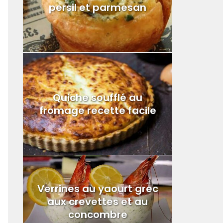
persil et parmesan
Quiche soufflé au
fromage recette facile
Verrines au yaourt grec
aux crevettes et au
concombre