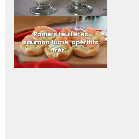
Paniers feuilletés
saumon fumé, apéritifs
très...