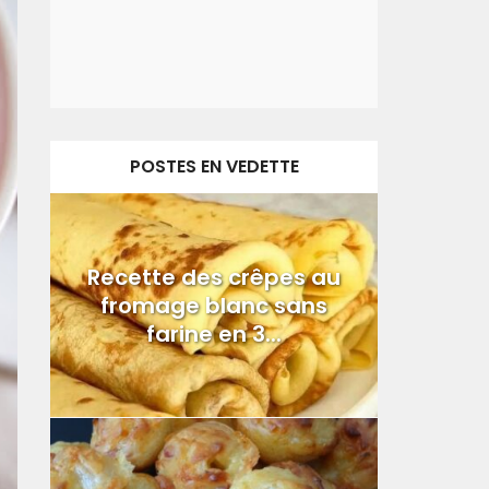
POSTES EN VEDETTE
Recette des crêpes au
fromage blanc sans
farine en 3...