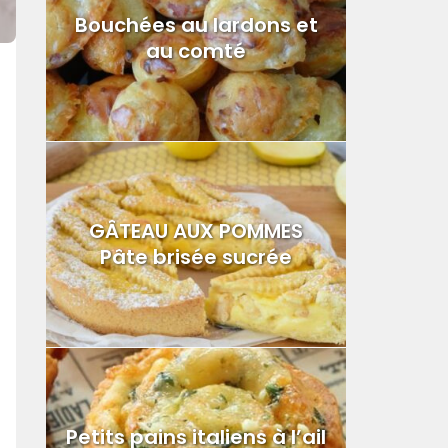
Bouchées au lardons et
au comté
GÂTEAU AUX POMMES
Pâte brisée sucrée
Petits pains italiens à l’ail