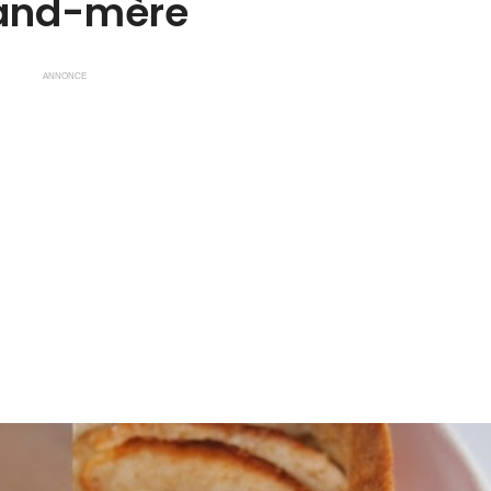
and-mère
ANNONCE