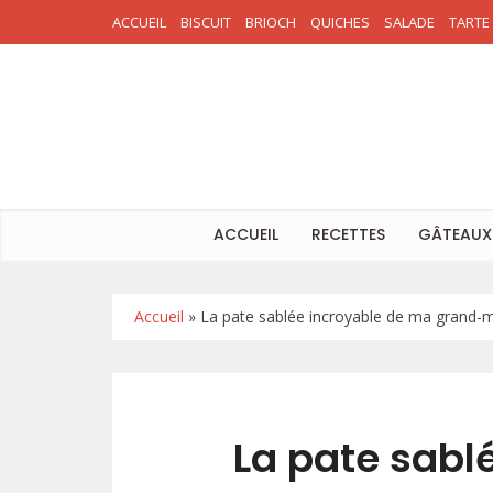
ACCUEIL
BISCUIT
BRIOCH
QUICHES
SALADE
TARTE
ACCUEIL
RECETTES
GÂTEAUX
Accueil
»
La pate sablée incroyable de ma grand-
La pate sabl