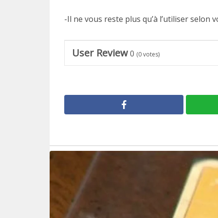
-Il ne vous reste plus qu’à l’utiliser selon 
User Review
0
(
0
votes)