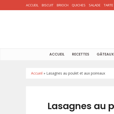
ACCUEIL
BISCUIT
BRIOCH
QUICHES
SALADE
TARTE
ACCUEIL
RECETTES
GÂTEAUX
Accueil
»
Lasagnes au poulet et aux poireaux
Lasagnes au p