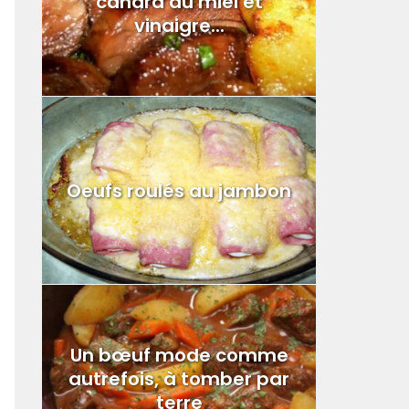
canard au miel et
vinaigre...
Oeufs roulés au jambon
Un bœuf mode comme
autrefois, à tomber par
terre