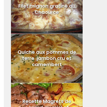
Filet mignon gratiné au
Chaource
Quiche aux pommes de
terre ,jambon cru et
camembert
Recette Magrets de