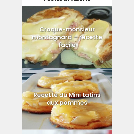
Croque-monsieur
montagnard – recette
facile
Recette du Mini tatins
aux pommes