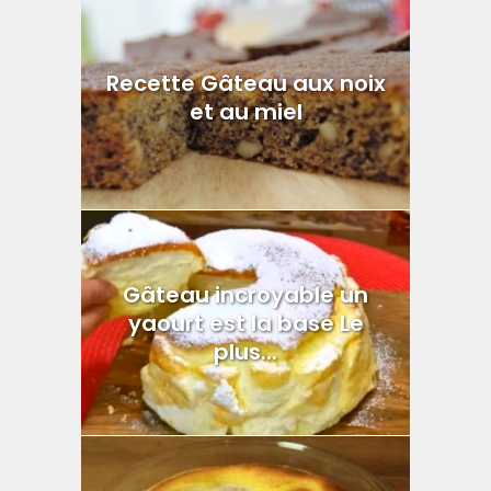
Recette Gâteau aux noix
et au miel
Gâteau incroyable un
yaourt est la base Le
plus...