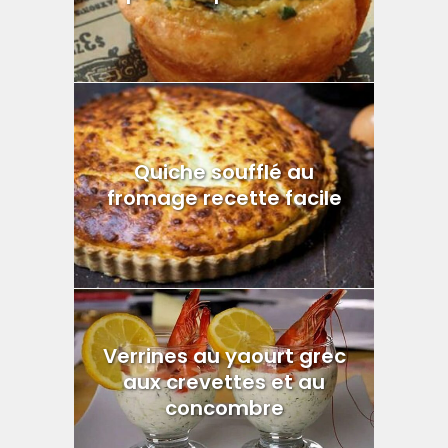
Quiche soufflé au
fromage recette facile
Verrines au yaourt grec
aux crevettes et au
concombre