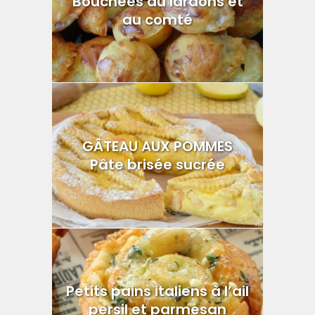
Bouchées au lardons et
au comté
GÂTEAU AUX POMMES
Pâte brisée sucrée
Petits pains italiens à l’ail
persil et parmesan