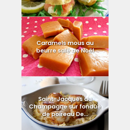
Caramels mous au
beurre salé de Noël
Saint-Jacques au
Champagne sur fondue
de poireau De...