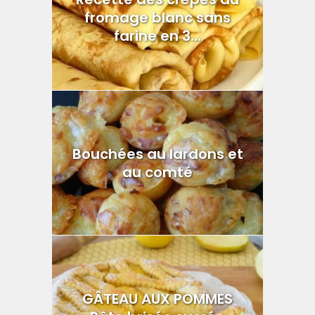
fromage blanc sans
farine en 3...
Bouchées au lardons et
au comté
GÂTEAU AUX POMMES