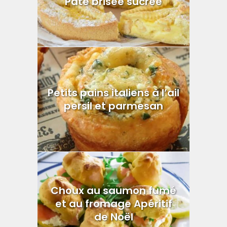
Pâte brisée sucrée
Petits pains italiens à l’ail
persil et parmesan
Choux au saumon fumé
et au fromage Apéritif
de Noël