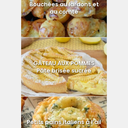
Bouchées au lardons et
au comté
GÂTEAU AUX POMMES
Pâte brisée sucrée
Petits pains italiens à l’ail