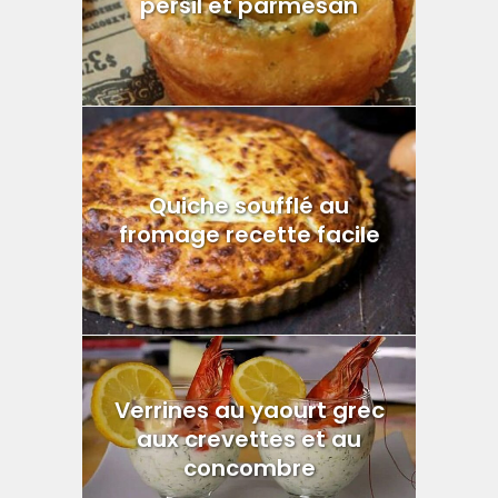
persil et parmesan
Quiche soufflé au
fromage recette facile
Verrines au yaourt grec
aux crevettes et au
concombre